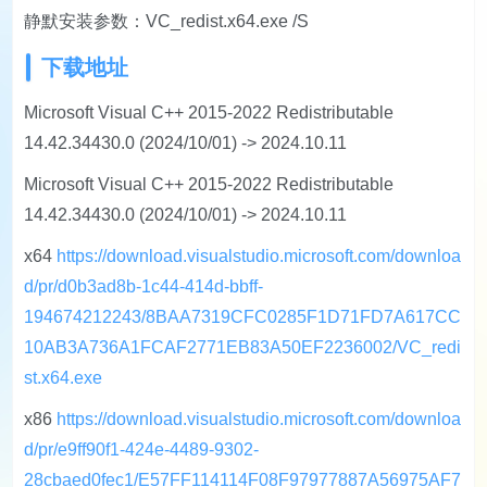
静默安装参数：VC_redist.x64.exe /S
下载地址
Microsoft Visual C++ 2015-2022 Redistributable
14.42.34430.0 (2024/10/01) -> 2024.10.11
Microsoft Visual C++ 2015-2022 Redistributable
14.42.34430.0 (2024/10/01) -> 2024.10.11
x64
https://download.visualstudio.microsoft.com/downloa
d/pr/d0b3ad8b-1c44-414d-bbff-
194674212243/8BAA7319CFC0285F1D71FD7A617CC
10AB3A736A1FCAF2771EB83A50EF2236002/VC_redi
st.x64.exe
x86
https://download.visualstudio.microsoft.com/downloa
d/pr/e9ff90f1-424e-4489-9302-
28cbaed0fec1/E57FF114114F08F97977887A56975AF7