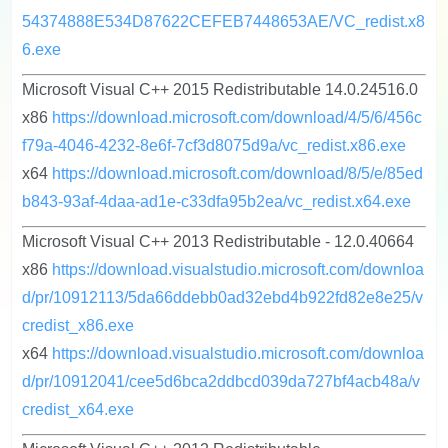
54374888E534D87622CEFEB7448653AE/VC_redist.x8
6.exe
Microsoft Visual C++ 2015 Redistributable 14.0.24516.0
x86
https://download.microsoft.com/download/4/5/6/456c
f79a-4046-4232-8e6f-7cf3d8075d9a/vc_redist.x86.exe
x64
https://download.microsoft.com/download/8/5/e/85ed
b843-93af-4daa-ad1e-c33dfa95b2ea/vc_redist.x64.exe
Microsoft Visual C++ 2013 Redistributable - 12.0.40664
x86
https://download.visualstudio.microsoft.com/downloa
d/pr/10912113/5da66ddebb0ad32ebd4b922fd82e8e25/v
credist_x86.exe
x64
https://download.visualstudio.microsoft.com/downloa
d/pr/10912041/cee5d6bca2ddbcd039da727bf4acb48a/v
credist_x64.exe