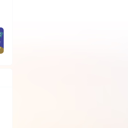
激
具
>