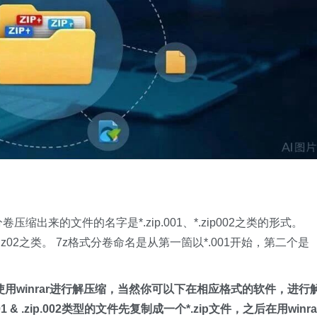
等。 360分卷压缩出来的文件的名字是*.zip.001、*.zip002之类的形式。
1、*.z02之类。 7z格式分卷命名是从第一箇以*.001开始，第二个是
的文件不能使用winrar进行解压缩，当然你可以下在相应格式的软件，进行
 .zip.002类型的文件先复制成一个*.zip文件，之后在用winra