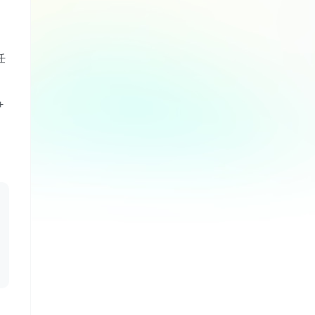
文
任
+