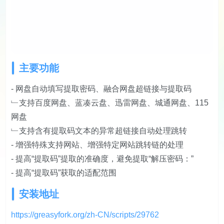
主要功能
- 网盘自动填写提取密码、融合网盘超链接与提取码
﹂支持百度网盘、蓝凑云盘、迅雷网盘、城通网盘、115
网盘
﹂支持含有提取码文本的异常超链接自动处理跳转
- 增强特殊支持网站、增强特定网站跳转链的处理
- 提高“提取码”提取的准确度，避免提取“解压密码：”
- 提高“提取码”获取的适配范围
安装地址
https://greasyfork.org/zh-CN/scripts/29762