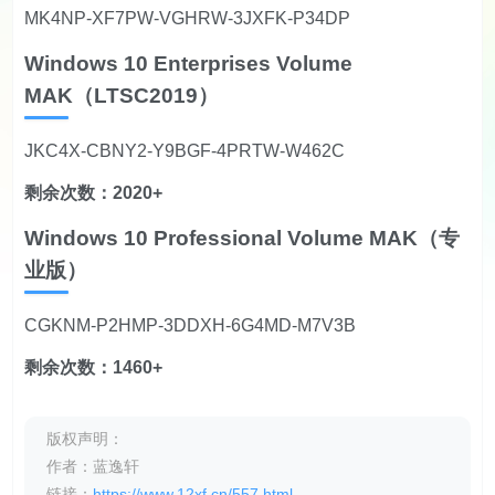
MK4NP-XF7PW-VGHRW-3JXFK-P34DP
Windows 10 Enterprises Volume
MAK（LTSC2019）
JKC4X-CBNY2-Y9BGF-4PRTW-W462C
剩余次数：2020+
Windows 10 Professional Volume MAK（专
业版）
CGKNM-P2HMP-3DDXH-6G4MD-M7V3B
剩余次数：1460+
版权声明：
作者：蓝逸轩
链接：
https://www.12xf.cn/557.html