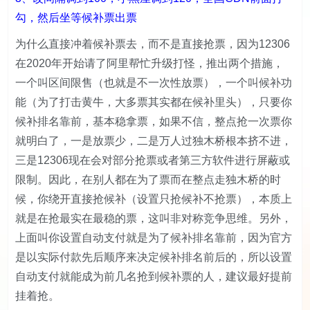
勾，然后坐等候补票出票
为什么直接冲着候补票去，而不是直接抢票，因为12306
在2020年开始请了阿里帮忙升级打怪，推出两个措施，
一个叫区间限售（也就是不一次性放票），一个叫候补功
能（为了打击黄牛，大多票其实都在候补里头），只要你
候补排名靠前，基本稳拿票，如果不信，整点抢一次票你
就明白了，一是放票少，二是万人过独木桥根本挤不进，
三是12306现在会对部分抢票或者第三方软件进行屏蔽或
限制。因此，在别人都在为了票而在整点走独木桥的时
候，你绕开直接抢候补（设置只抢候补不抢票），本质上
就是在抢最实在最稳的票，这叫非对称竞争思维。另外，
上面叫你设置自动支付就是为了候补排名靠前，因为官方
是以实际付款先后顺序来决定候补排名前后的，所以设置
自动支付就能成为前几名抢到候补票的人，建议最好提前
挂着抢。