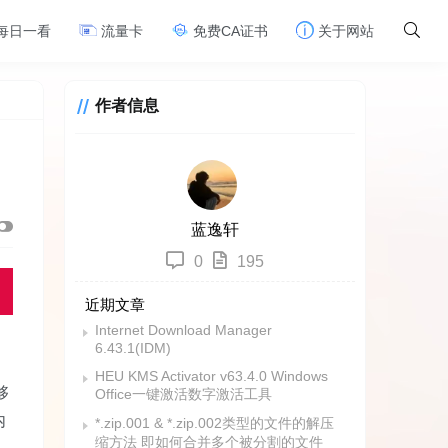
每日一看
流量卡
免费CA证书
关于网站
作者信息
蓝逸轩
0
195
近期文章
Internet Download Manager
6.43.1(IDM)
HEU KMS Activator v63.4.0 Windows
够
Office一键激活数字激活工具
内
*.zip.001 & *.zip.002类型的文件的解压
缩方法 即如何合并多个被分割的文件