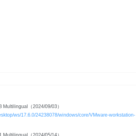
78 Multilingual（2024/09/03）
esktop/ws/17.6.0/24238078/windows/core/VMware-workstation-
71 Multilingual（2024/05/14）