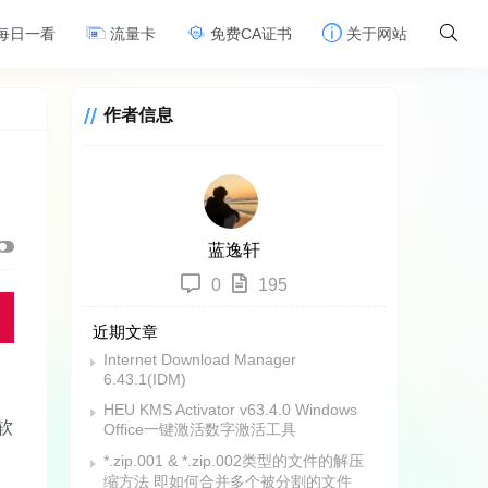
每日一看
流量卡
免费CA证书
关于网站
作者信息
蓝逸轩
0
195
近期文章
Internet Download Manager
6.43.1(IDM)
HEU KMS Activator v63.4.0 Windows
软
Office一键激活数字激活工具
*.zip.001 & *.zip.002类型的文件的解压
缩方法 即如何合并多个被分割的文件