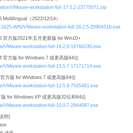
ation/VMware-workstation-full-17.5.2-23775571.zip
16 Multilingual（2022/12/14）
-1625-WIN/VMware-workstation-full-16.2.5-20904516.exe
966106 官方版2021年五月更新版 for Win10+
le/VMware-workstation-full-16.2.0-18760230.exe
71714 官方版 for Windows 7 或更高版64位
le/VMware-workstation-full-15.5.7-17171714.exe
5481 官方版 for Windows 7 或更高版64位
le/VMware-workstation-full-12.5.9-7535481.exe
87 官方版 for Windows XP 或更高版32位和64位
le/VMware-workstation-full-10.0.7-2844087.exe
有说明)
ion