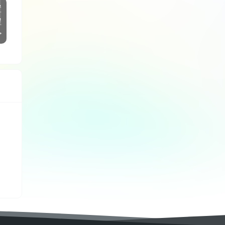
置
程
>